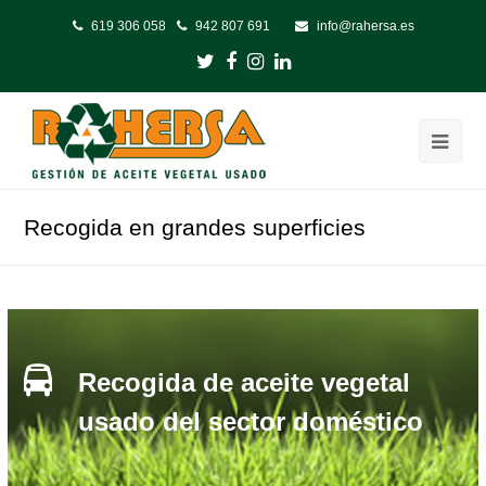
619 306 058
942 807 691
info@rahersa.es
Twitter
Facebook
Instagram
LinkedIn
Ope
Mobi
Recogida en grandes superficies
Men
Recogida de aceite vegetal
usado del sector doméstico